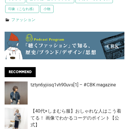
印象（こなれ感）
小物
ファッション
RECOMMEND
tztyn6yjiisq1vh90uvs[1] – #CBK magazine
【40代×しまむら服】おしゃれな人はこう着
てる！ 画像でわかるコーデのポイント【公
式】