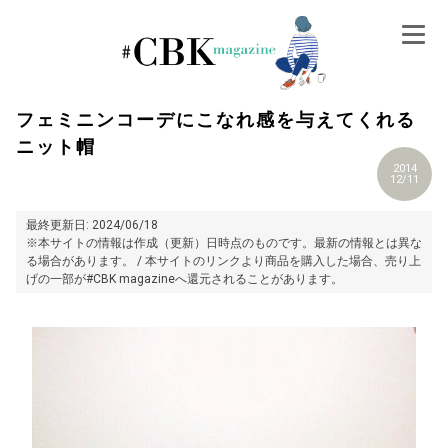
Skip
to
content
フェミニンコーデにこなれ感を与えてくれる
ニット帽
2014
12/11
最終更新日: 2024/06/18
※本サイトの情報は作成（更新）日時点のものです。最新の情報とは異な
る場合があります。 / 本サイトのリンクより商品を購入した場合、売り上
げの一部が#CBK magazineへ還元されることがあります。