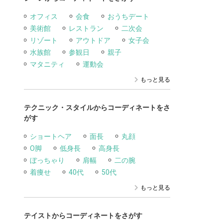
オフィス
会食
おうちデート
美術館
レストラン
二次会
リゾート
アウトドア
女子会
水族館
参観日
親子
マタニティ
運動会
もっと見る
テクニック・スタイルからコーディネートをさ
がす
ショートヘア
面長
丸顔
O脚
低身長
高身長
ぼっちゃり
肩幅
二の腕
着痩せ
40代
50代
もっと見る
テイストからコーディネートをさがす