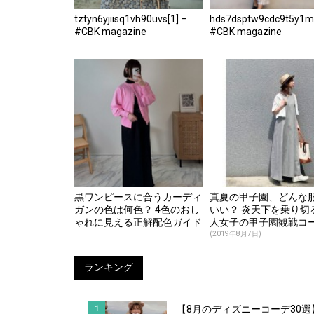
tztyn6yjiisq1vh90uvs[1] –
hds7dsptw9cdc9t5y1m
#CBK magazine
#CBK magazine
黒ワンピースに合うカーディ
真夏の甲子園、どんな
ガンの色は何色？ 4色のおし
いい？ 炎天下を乗り切
ゃれに見える正解配色ガイド
人女子の甲子園観戦コ
【公式】
12選♪
(2019年8月7日)
ランキング
【8月のディズニーコーデ30