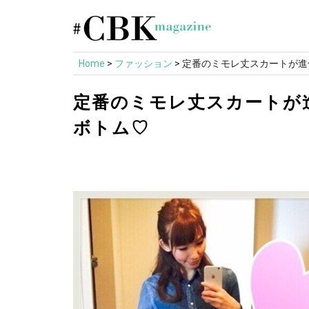
Skip
to
content
Home
>
ファッション
>
定番のミモレ丈スカートが進
定番のミモレ丈スカートが
ボトム♡