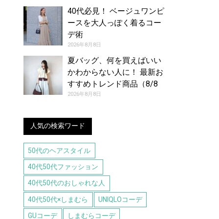
40代必見！ ベージュワンピ
ースを大人っぽく着るコー
デ術
2026年8月8日
夏バッグ、何を買えばいい
かわからない人に！ 最新お
すすめトレンド商品（8/8
号）
2026年8月8日
人気の検索ワード
50代のヘアスタイル
40代50代ファッション
40代50代のおしゃれな人
40代50代×しまむら
UNIQLOコーデ
GUコーデ
しまむらコーデ