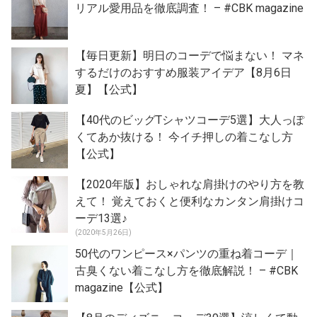
リアル愛用品を徹底調査！ – #CBK magazine
【毎日更新】明日のコーデで悩まない！ マネ
するだけのおすすめ服装アイデア【8月6日
夏】【公式】
【40代のビッグTシャツコーデ5選】大人っぽ
くてあか抜ける！ 今イチ押しの着こなし方
【公式】
【2020年版】おしゃれな肩掛けのやり方を教
えて！ 覚えておくと便利なカンタン肩掛けコ
ーデ13選♪
(2020年5月26日)
50代のワンピース×パンツの重ね着コーデ｜
古臭くない着こなし方を徹底解説！ – #CBK
magazine【公式】