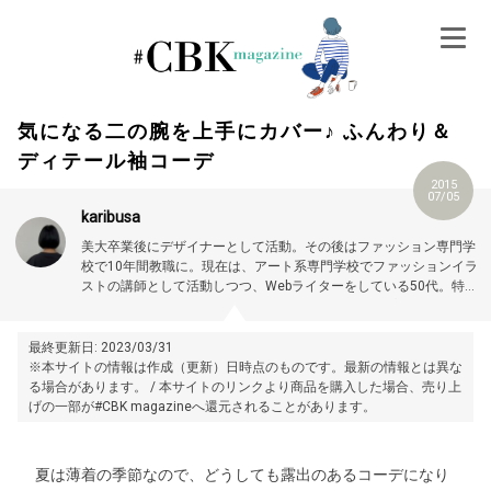
Skip
to
content
気になる二の腕を上手にカバー♪ ふんわり＆
ディテール袖コーデ
2015
07/05
karibusa
美大卒業後にデザイナーとして活動。その後はファッション専門学
校で10年間教職に。現在は、アート系専門学校でファッションイラ
ストの講師として活動しつつ、Webライターをしている50代。特に
大人世代やお悩み解消の記事に力を入れています。プロフィール詳
細はこちら →
https://magazine.cubki.jp/articles/70524593.html
最終更新日: 2023/03/31
※本サイトの情報は作成（更新）日時点のものです。最新の情報とは異な
る場合があります。 / 本サイトのリンクより商品を購入した場合、売り上
げの一部が#CBK magazineへ還元されることがあります。
夏は薄着の季節なので、どうしても露出のあるコーデになり