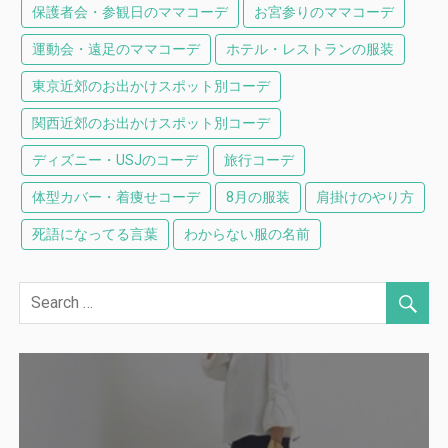
保護者会・参観日のママコーデ
お宮参りのママコーデ
運動会・遠足のママコーデ
ホテル・レストランの服装
東京近郊のお出かけスポット別コーデ
関西近郊のお出かけスポット別コーデ
ディズニー・USJのコーデ
旅行コーデ
体型カバー・着痩せコーデ
8月の服装
肩掛けのやり方
死語になってる言葉
わからない服の名前