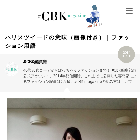
Skip
to
content
ハリスツイードの意味（画像付き）｜ファッ
ション用語
2014
01/10
#CBK編集部
40代50代コーデからぽっちゃりファッションまで！ #CBK編集部の
公式アカウント。2014年配信開始、これまでに公開した専門家によ
るファッション記事は2万超。#CBK magazineの読み方は「カブキ
マガジン」です。