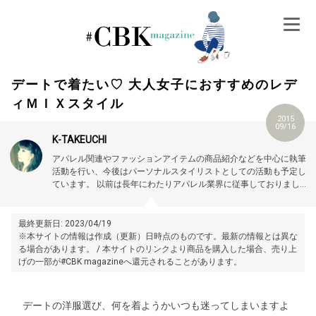
Skip
to
content
デートで着たい♡ 大人女子におすすめのレデ
ィＭＩＸスタイル
2015
09/16
K-TAKEUCHI
アパレル関連やファッションアイテムの商品紹介などを中心に執筆
活動を行い、今後はパーソナルスタイリストとしての活動も予定し
ています。
以前は長年にわたりアパレル業界に従事しておりました
ので、その経験を活かしファッションのノウハウやコーディネート
のコツなどを一般の方にもわかりやすく解説していきます。
最終更新日: 2023/04/19
※本サイトの情報は作成（更新）日時点のものです。最新の情報とは異な
る場合があります。 / 本サイトのリンクより商品を購入した場合、売り上
げの一部が#CBK magazineへ還元されることがあります。
デートの洋服選び、何を着ようかいつも迷ってしまいますよ