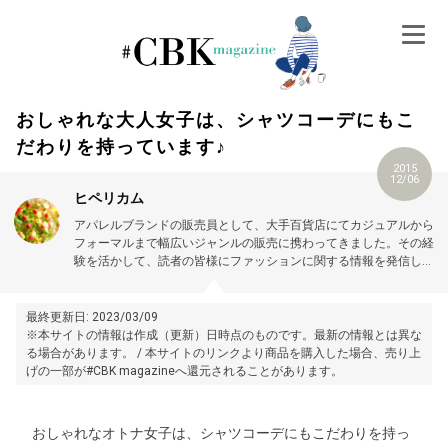
Skip
to
content
おしゃれな大人女子は、シャツコーデにもこ
だわりを持っています♪
2015
12/06
ヒペリカム
アパレルブランドの販売員として、大手百貨店にてカジュアルから
フォーマルまで幅広いジャンルの販売に携わってきました。その経
験を活かして、読者の皆様にファッションに関する情報を発信して
いきたいと思います。
最終更新日: 2023/03/09
※本サイトの情報は作成（更新）日時点のものです。最新の情報とは異な
る場合があります。 / 本サイトのリンクより商品を購入した場合、売り上
げの一部が#CBK magazineへ還元されることがあります。
おしゃれなオトナ女子は、シャツコーデにもこだわりを持っ