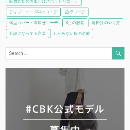
関西近郊のお出かけスポット別コーデ
ディズニー・USJのコーデ
旅行コーデ
体型カバー・着痩せコーデ
8月の服装
肩掛けのやり方
死語になってる言葉
わからない服の名前