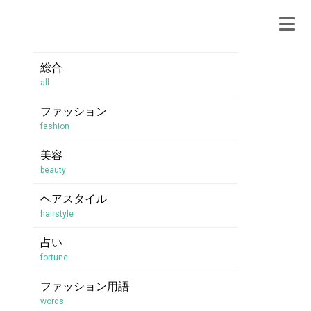
総合
all
ファッション
fashion
美容
beauty
ヘアスタイル
hairstyle
占い
fortune
ファッション用語
words