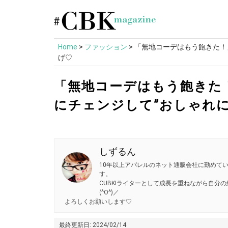
Skip
to
content
Home
>
ファッション
>
「無地コーデはもう飽きた！
げ♡
「無地コーデはもう飽きた
にチェンジして”おしゃれ
しずるん
10年以上アパレルのネット通販会社に勤めて
す。
CUBKIライターとして成長を重ねながら自
(^O^)／
よろしくお願いします♡
最終更新日: 2024/02/14