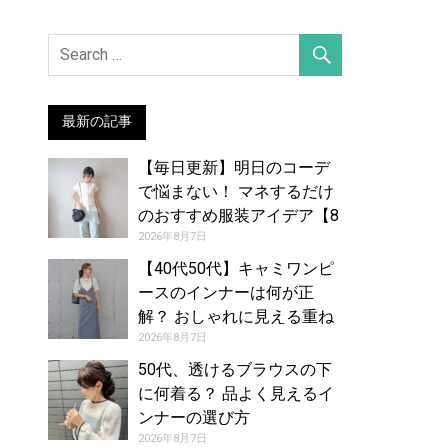
最新の記事
【毎日更新】明日のコーデ
で悩まない！ マネするだけ
のおすすめ服装アイデア【8
月8日夏】
2026年8月7日
【40代50代】キャミワンピ
ースのインナーは何が正
解？ おしゃれに見える重ね
着コーデカタログ
2026年8月7日
50代、透けるブラウスの下
に何着る？ 品よく見えるイ
ンナーの選び方
2026年8月7日