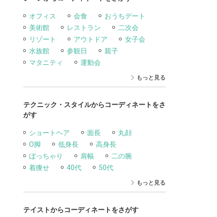
オフィス
会食
おうちデート
美術館
レストラン
二次会
リゾート
アウトドア
女子会
水族館
参観日
親子
マタニティ
運動会
もっと見る
テクニック・スタイルからコーディネートをさ
がす
ショートヘア
面長
丸顔
O脚
低身長
高身長
ぼっちゃり
肩幅
二の腕
着痩せ
40代
50代
もっと見る
テイストからコーディネートをさがす