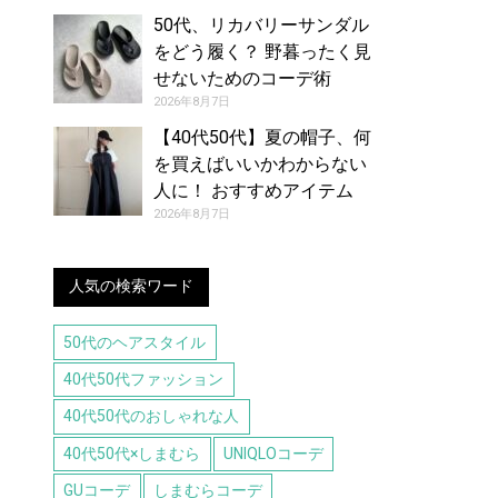
50代、リカバリーサンダル
をどう履く？ 野暮ったく見
せないためのコーデ術
2026年8月7日
【40代50代】夏の帽子、何
を買えばいいかわからない
人に！ おすすめアイテム
（8/7号）
2026年8月7日
人気の検索ワード
50代のヘアスタイル
40代50代ファッション
40代50代のおしゃれな人
40代50代×しまむら
UNIQLOコーデ
GUコーデ
しまむらコーデ