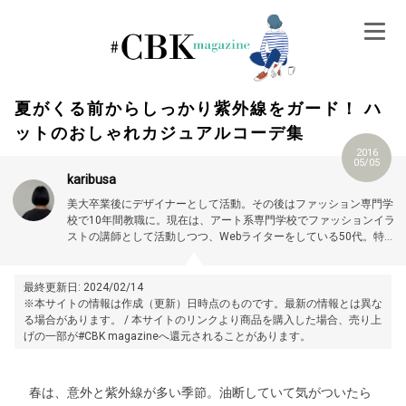
Skip
to
content
夏がくる前からしっかり紫外線をガード！ ハ
ットのおしゃれカジュアルコーデ集
2016
05/05
karibusa
美大卒業後にデザイナーとして活動。その後はファッション専門学
校で10年間教職に。現在は、アート系専門学校でファッションイラ
ストの講師として活動しつつ、Webライターをしている50代。特に
大人世代やお悩み解消の記事に力を入れています。プロフィール詳
細はこちら →
https://magazine.cubki.jp/articles/70524593.html
最終更新日: 2024/02/14
※本サイトの情報は作成（更新）日時点のものです。最新の情報とは異な
る場合があります。 / 本サイトのリンクより商品を購入した場合、売り上
げの一部が#CBK magazineへ還元されることがあります。
春は、意外と紫外線が多い季節。油断していて気がついたら