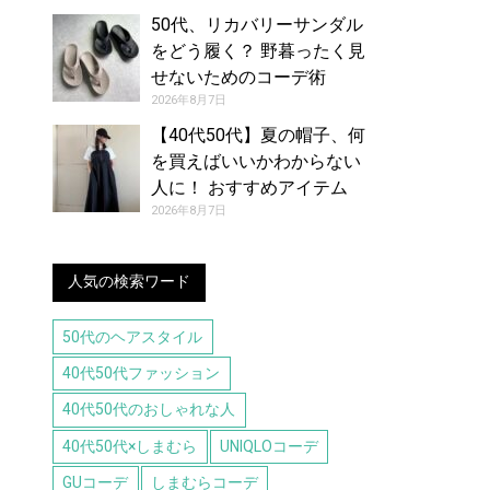
50代、リカバリーサンダル
をどう履く？ 野暮ったく見
せないためのコーデ術
2026年8月7日
【40代50代】夏の帽子、何
を買えばいいかわからない
人に！ おすすめアイテム
（8/7号）
2026年8月7日
人気の検索ワード
50代のヘアスタイル
40代50代ファッション
40代50代のおしゃれな人
40代50代×しまむら
UNIQLOコーデ
GUコーデ
しまむらコーデ