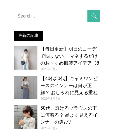
最新の記事
【毎日更新】明日のコーデ
で悩まない！ マネするだけ
のおすすめ服装アイデア【8
月8日夏】
2026年8月7日
【40代50代】キャミワンピ
ースのインナーは何が正
解？ おしゃれに見える重ね
着コーデカタログ
2026年8月7日
50代、透けるブラウスの下
に何着る？ 品よく見えるイ
ンナーの選び方
2026年8月7日