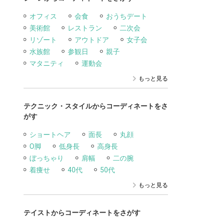
オフィス
会食
おうちデート
美術館
レストラン
二次会
リゾート
アウトドア
女子会
水族館
参観日
親子
マタニティ
運動会
もっと見る
テクニック・スタイルからコーディネートをさ
がす
ショートヘア
面長
丸顔
O脚
低身長
高身長
ぼっちゃり
肩幅
二の腕
着痩せ
40代
50代
もっと見る
テイストからコーディネートをさがす