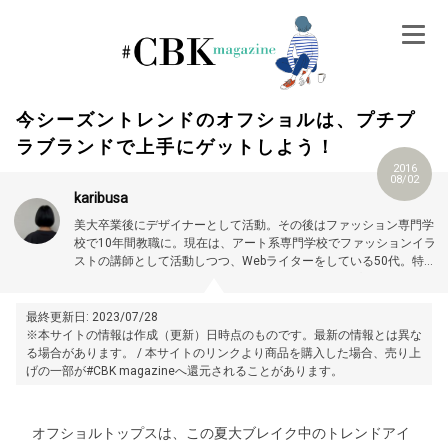
Skip
to
content
今シーズントレンドのオフショルは、プチプ
ラブランドで上手にゲットしよう！
2016
08/02
karibusa
美大卒業後にデザイナーとして活動。その後はファッション専門学
校で10年間教職に。現在は、アート系専門学校でファッションイラ
ストの講師として活動しつつ、Webライターをしている50代。特に
大人世代やお悩み解消の記事に力を入れています。プロフィール詳
細はこちら →
https://magazine.cubki.jp/articles/70524593.html
最終更新日: 2023/07/28
※本サイトの情報は作成（更新）日時点のものです。最新の情報とは異な
る場合があります。 / 本サイトのリンクより商品を購入した場合、売り上
げの一部が#CBK magazineへ還元されることがあります。
オフショルトップスは、この夏大ブレイク中のトレンドアイ