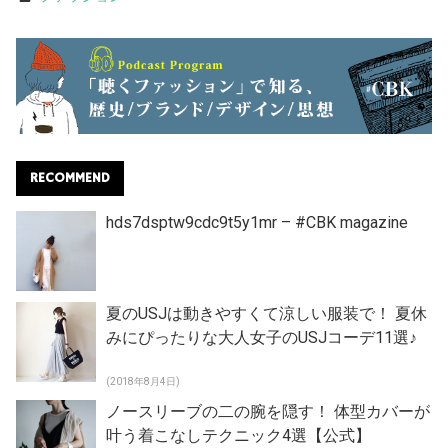
RECOMMEND
hds7dsptw9cdc9t5y1mr – #CBK magazine
夏のUSJは動きやすくて涼しい服装で！ 夏休
みにぴったりな大人女子のUSJコーデ11選♪
(2018年8月4日)
ノースリーブの二の腕を隠す！ 体型カバーが
叶う着こなしテクニック4選【公式】