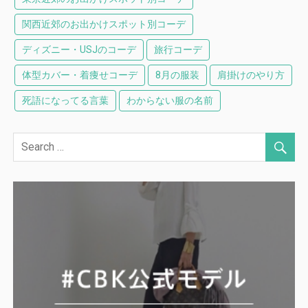
関西近郊のお出かけスポット別コーデ
ディズニー・USJのコーデ
旅行コーデ
体型カバー・着痩せコーデ
8月の服装
肩掛けのやり方
死語になってる言葉
わからない服の名前