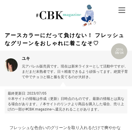
Skip
to
content
アースカラーにだって負けない！ フレッシュ
なグリーンをおしゃれに着こなそ♡
2016
08/04
ユキ
元アパレル販売員です。現在は新米ライターとして活動中ですが、
まだまだ未熟者です。日々精進できるよう頑張ってます。絶賛子育
て中でチョコと猫と服を見てるのが大好き。
最終更新日: 2023/07/05
※本サイトの情報は作成（更新）日時点のものです。最新の情報とは異な
る場合があります。 / 本サイトのリンクより商品を購入した場合、売り上
げの一部が#CBK magazineへ還元されることがあります。
フレッシュな色合いのグリーンを取り入れるだけで爽やかな