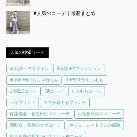
#人気のコーデ｜最新まとめ
人気の検索ワード
50代のヘアスタイル
40代50代ファッション
40代50代のおしゃれな人
40代50代×しまむら
UNIQLOコーデ
GUコーデ
しまむらコーデ
ハイブランド
ママが着てるブランド
保護者会・参観日のママコーデ
お宮参りのママコーデ
運動会・遠足のママコーデ
ホテル・レストランの服装
東京近郊のお出かけスポット別コーデ