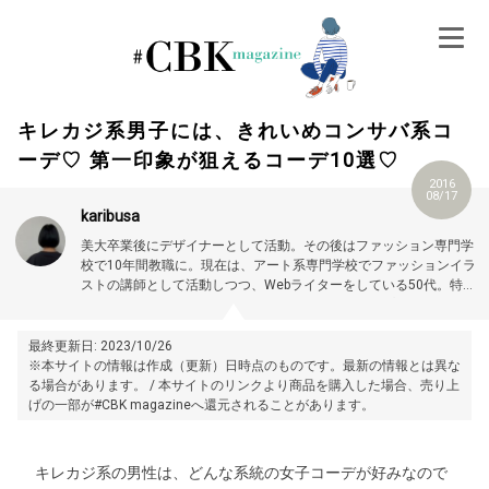
Skip
to
content
キレカジ系男子には、きれいめコンサバ系コ
ーデ♡ 第一印象が狙えるコーデ10選♡
2016
08/17
karibusa
美大卒業後にデザイナーとして活動。その後はファッション専門学
校で10年間教職に。現在は、アート系専門学校でファッションイラ
ストの講師として活動しつつ、Webライターをしている50代。特に
大人世代やお悩み解消の記事に力を入れています。プロフィール詳
細はこちら →
https://magazine.cubki.jp/articles/70524593.html
最終更新日: 2023/10/26
※本サイトの情報は作成（更新）日時点のものです。最新の情報とは異な
る場合があります。 / 本サイトのリンクより商品を購入した場合、売り上
げの一部が#CBK magazineへ還元されることがあります。
キレカジ系の男性は、どんな系統の女子コーデが好みなので