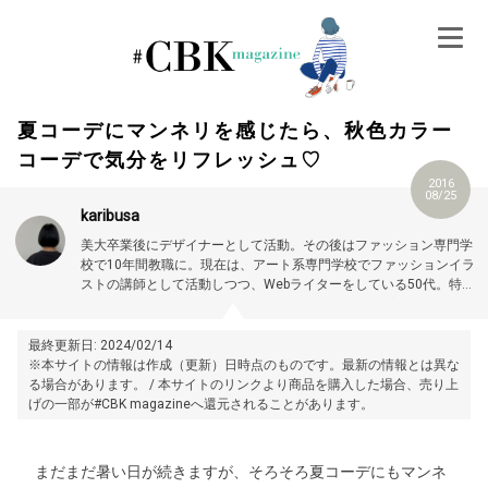
Skip
to
content
夏コーデにマンネリを感じたら、秋色カラー
コーデで気分をリフレッシュ♡
2016
08/25
karibusa
美大卒業後にデザイナーとして活動。その後はファッション専門学
校で10年間教職に。現在は、アート系専門学校でファッションイラ
ストの講師として活動しつつ、Webライターをしている50代。特に
大人世代やお悩み解消の記事に力を入れています。プロフィール詳
細はこちら →
https://magazine.cubki.jp/articles/70524593.html
最終更新日: 2024/02/14
※本サイトの情報は作成（更新）日時点のものです。最新の情報とは異な
る場合があります。 / 本サイトのリンクより商品を購入した場合、売り上
げの一部が#CBK magazineへ還元されることがあります。
まだまだ暑い日が続きますが、そろそろ夏コーデにもマンネ