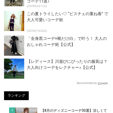
コーデ11選♪
(2019年3月11日)
この夏トライしたい♡ “ビスチェの重ね着” で
大人可愛いコーデ術
(2015年7月25日)
「全身黒コーデ×靴だけ白」で叶う！ 大人の
おしゃれコーデ術【公式】
【レディース】川遊びにぴったりの服装は？
大人向けコーデをレクチャー♪【公式】
Recommended by
ランキング
【8月のディズニーコーデ30選】涼しくて