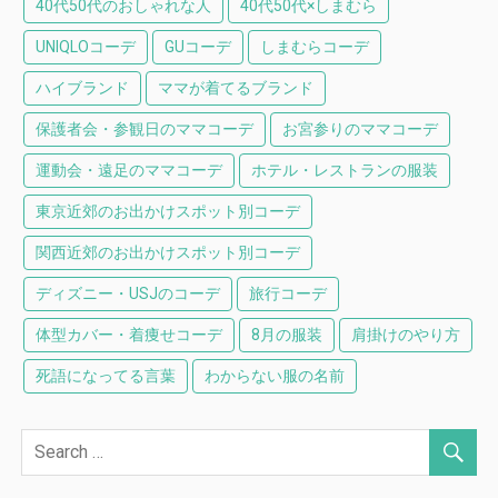
40代50代のおしゃれな人
40代50代×しまむら
UNIQLOコーデ
GUコーデ
しまむらコーデ
ハイブランド
ママが着てるブランド
保護者会・参観日のママコーデ
お宮参りのママコーデ
運動会・遠足のママコーデ
ホテル・レストランの服装
東京近郊のお出かけスポット別コーデ
関西近郊のお出かけスポット別コーデ
ディズニー・USJのコーデ
旅行コーデ
体型カバー・着痩せコーデ
8月の服装
肩掛けのやり方
死語になってる言葉
わからない服の名前