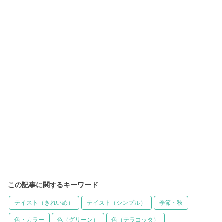
この記事に関するキーワード
テイスト（きれいめ）
テイスト（シンプル）
季節・秋
色・カラー
色（グリーン）
色（テラコッタ）