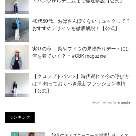
ドパンツからデニムまで徹底解説【公式】
40代50代、おばさんぽくないリュックって？
おすすめデザインを徹底解説！【公式】
実りの秋！ 梨やブドウの果物狩りデートには
何を着ていく？ – #CBK magazine
【クロップドパンツ】時代遅れ？今の呼び方
は？ 知っておくべき最新ファッション事情
【公式】
Recommended by
ランキング
【8月のディズニーコーデ30選】涼しくて