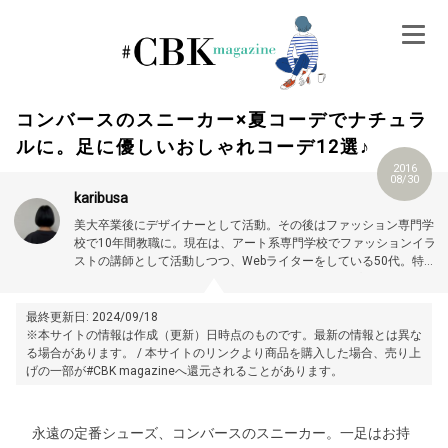
Skip
to
content
コンバースのスニーカー×夏コーデでナチュラ
ルに。足に優しいおしゃれコーデ12選♪
2016
08/30
karibusa
美大卒業後にデザイナーとして活動。その後はファッション専門学
校で10年間教職に。現在は、アート系専門学校でファッションイラ
ストの講師として活動しつつ、Webライターをしている50代。特に
大人世代やお悩み解消の記事に力を入れています。プロフィール詳
細はこちら →
https://magazine.cubki.jp/articles/70524593.html
最終更新日: 2024/09/18
※本サイトの情報は作成（更新）日時点のものです。最新の情報とは異な
る場合があります。 / 本サイトのリンクより商品を購入した場合、売り上
げの一部が#CBK magazineへ還元されることがあります。
永遠の定番シューズ、コンバースのスニーカー。一足はお持