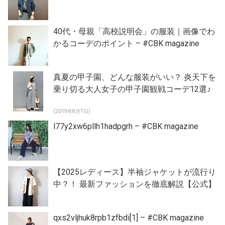
40代・母親「高校説明会」の服装｜画像でわ
かるコーデのポイント – #CBK magazine
真夏の甲子園、どんな服装がいい？ 炎天下を
乗り切る大人女子の甲子園観戦コーデ12選♪
(2019年8月7日)
l77y2xw6pllh1hadpgrh – #CBK magazine
【2025レディース】半袖ジャケットが流行り
中？！ 最新ファッションを徹底解説【公式】
qxs2vljhuk8rpb1zfbdi[1] – #CBK magazine