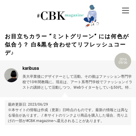
Skip
to
content
お目立ちカラー “ミントグリーン” には何色が
似合う？ 白&黒を合わせてリフレッシュコー
デ♪
2016
09/06
karibusa
美大卒業後にデザイナーとして活動。その後はファッション専門学
校で10年間教職に。現在は、アート系専門学校でファッションイラ
ストの講師として活動しつつ、Webライターをしている50代。特に
大人世代やお悩み解消の記事に力を入れています。プロフィール詳
細はこちら →
https://magazine.cubki.jp/articles/70524593.html
最終更新日: 2023/06/29
※本サイトの情報は作成（更新）日時点のものです。最新の情報とは異な
る場合があります。 / 本サイトのリンクより商品を購入した場合、売り上
げの一部が#CBK magazineへ還元されることがあります。