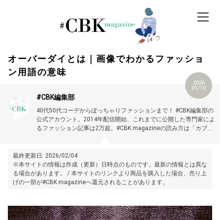
Skip
to
content
オーバーダイとは｜画像でわかるファッショ
ン用語の意味
2026
01/10
#CBK編集部
40代50代コーデからぽっちゃりファッションまで！ #CBK編集部の
公式アカウント。2014年配信開始、これまでに公開した専門家によ
るファッション記事は2万超。#CBK magazineの読み方は「カブキ
マガジン」です。
最終更新日: 2026/02/04
※本サイトの情報は作成（更新）日時点のものです。最新の情報とは異な
る場合があります。 / 本サイトのリンクより商品を購入した場合、売り上
げの一部が#CBK magazineへ還元されることがあります。