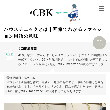
Skip
to
content
ハウスチェックとは｜画像でわかるファッシ
ョン用語の意味
2026
04/10
#CBK編集部
40代50代コーデからぽっちゃりファッションまで！ #CBK編集部の
公式アカウント。2014年配信開始、これまでに公開した専門家によ
るファッション記事は2万超。#CBK magazineの読み方は「カブキ
マガジン」です。
最終更新日: 2026/05/11
※本サイトの情報は作成（更新）日時点のものです。最新の情報とは異な
る場合があります。 / 本サイトのリンクより商品を購入した場合、売り上
げの一部が#CBK magazineへ還元されることがあります。