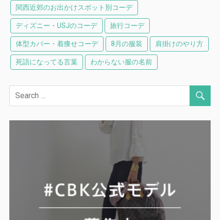
関西近郊のお出かけスポット別コーデ
ディズニー・USJのコーデ
旅行コーデ
体型カバー・着痩せコーデ
8月の服装
肩掛けのやり方
死語になってる言葉
わからない服の名前