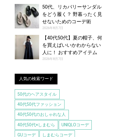
50代、リカバリーサンダル
をどう履く？ 野暮ったく見
せないためのコーデ術
2026年8月7日
【40代50代】夏の帽子、何
を買えばいいかわからない
人に！ おすすめアイテム
（8/7号）
2026年8月7日
人気の検索ワード
50代のヘアスタイル
40代50代ファッション
40代50代のおしゃれな人
40代50代×しまむら
UNIQLOコーデ
GUコーデ
しまむらコーデ