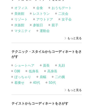
オフィス
会食
おうちデート
美術館
レストラン
二次会
リゾート
アウトドア
女子会
水族館
参観日
親子
マタニティ
運動会
もっと見る
テクニック・スタイルからコーディネートをさ
がす
ショートヘア
面長
丸顔
O脚
低身長
高身長
ぼっちゃり
肩幅
二の腕
着痩せ
40代
50代
もっと見る
テイストからコーディネートをさがす