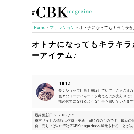
Skip
to
content
Home
>
ファッション
>
オトナになってもキラキラが
オトナになってもキラキラ
ーアイテム♪
miho
長くショップ店員を経験していて、さまざまな
色々なコーディネートを考えるのが大好きです
様のお力になれるような記事を書いていきます
最終更新日: 2023/05/12
※本サイトの情報は作成（更新）日時点のものです。最新の情
合、売り上げの一部が#CBK magazineへ還元されることが