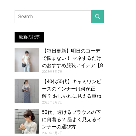
最新の記事
【毎日更新】明日のコーデ
で悩まない！ マネするだけ
のおすすめ服装アイデア【8
月8日夏】
2026年8月7日
【40代50代】キャミワンピ
ースのインナーは何が正
解？ おしゃれに見える重ね
着コーデカタログ
2026年8月7日
50代、透けるブラウスの下
に何着る？ 品よく見えるイ
ンナーの選び方
2026年8月7日