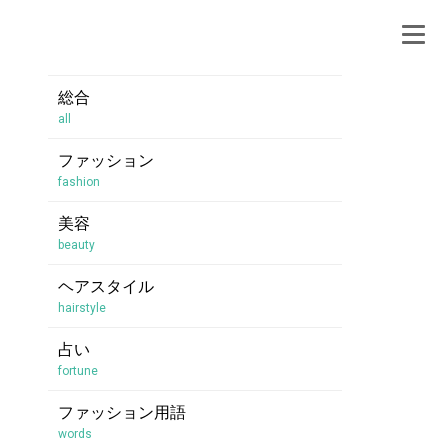
総合
all
ファッション
fashion
美容
beauty
ヘアスタイル
hairstyle
占い
fortune
ファッション用語
words