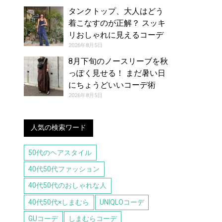
タンクトップ、大人はどう
着こなすのが正解？ スッキ
リおしゃれに見えるコーデ
アイデア【レディース】
2026年8月5日
8月下旬のノースリーブを秋
っぽく見せる！ まだ暑い日
にちょうどいいコーデ術
2026年8月5日
人気の検索ワード
50代のヘアスタイル
40代50代ファッション
40代50代のおしゃれな人
40代50代×しまむら
UNIQLOコーデ
GUコーデ
しまむらコーデ