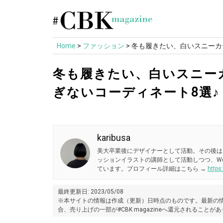
Skip
to
content
Home
>
ファッション
>
冬も履きたい、白いスニーカ
冬も履きたい、白いスニー
ぎないコーディネート8選♪
karibusa
美大卒業後にデザイナーとして活動。その後は
ッションイラストの講師として活動しつつ、W
ています。プロフィール詳細はこちら →
https
最終更新日: 2023/05/08
※本サイトの情報は作成（更新）日時点のものです。最新の情
合、売り上げの一部が#CBK magazineへ還元されることが