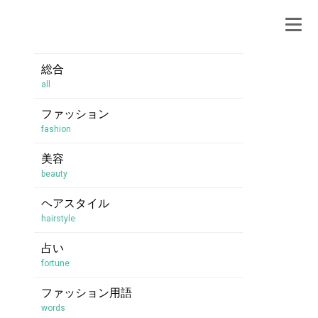
総合
all
ファッション
fashion
美容
beauty
ヘアスタイル
hairstyle
占い
fortune
ファッション用語
words