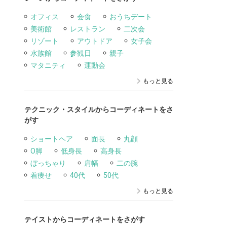
オフィス
会食
おうちデート
美術館
レストラン
二次会
リゾート
アウトドア
女子会
水族館
参観日
親子
マタニティ
運動会
もっと見る
テクニック・スタイルからコーディネートをさ
がす
ショートヘア
面長
丸顔
O脚
低身長
高身長
ぼっちゃり
肩幅
二の腕
着痩せ
40代
50代
もっと見る
テイストからコーディネートをさがす