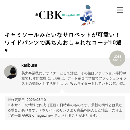
Skip
to
content
キャミソールみたいなサロペットが可愛い！
ワイドパンツで楽ちんおしゃれなコーデ10選
♥
2018
06/17
karibusa
美大卒業後にデザイナーとして活動。その後はファッション専門学
校で10年間教職に。現在は、アート系専門学校でファッションイラ
ストの講師として活動しつつ、Webライターをしている50代。特に
大人世代やお悩み解消の記事に力を入れています。プロフィール詳
細はこちら →
https://magazine.cubki.jp/articles/70524593.html
最終更新日: 2023/08/10
※本サイトの情報は作成（更新）日時点のものです。最新の情報とは異な
る場合があります。 / 本サイトのリンクより商品を購入した場合、売り上
げの一部が#CBK magazineへ還元されることがあります。