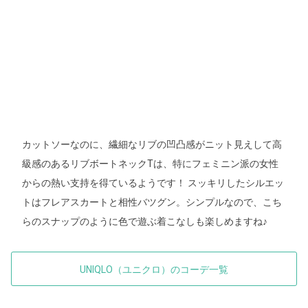
カットソーなのに、繊細なリブの凹凸感がニット見えして高
級感のあるリブボートネックTは、特にフェミニン派の女性
からの熱い支持を得ているようです！ スッキリしたシルエッ
トはフレアスカートと相性バツグン。シンプルなので、こち
らのスナップのように色で遊ぶ着こなしも楽しめますね♪
UNIQLO（ユニクロ）のコーデ一覧