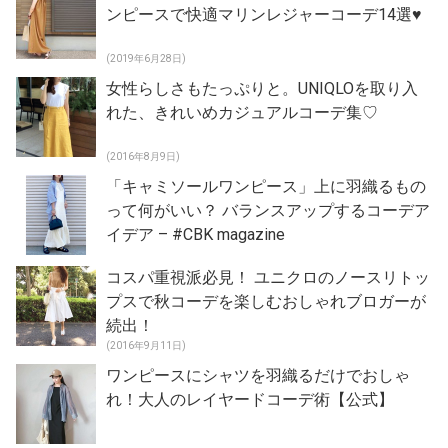
ンピースで快適マリンレジャーコーデ14選♥
(2019年6月28日)
女性らしさもたっぷりと。UNIQLOを取り入
れた、きれいめカジュアルコーデ集♡
(2016年8月9日)
「キャミソールワンピース」上に羽織るもの
って何がいい？ バランスアップするコーデア
イデア – #CBK magazine
コスパ重視派必見！ ユニクロのノースリトッ
プスで秋コーデを楽しむおしゃれブロガーが
続出！
(2016年9月11日)
ワンピースにシャツを羽織るだけでおしゃ
れ！大人のレイヤードコーデ術【公式】