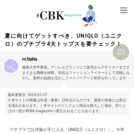
Skip
to
content
夏に向けてゲットすべき、UNIQLO（ユニク
ロ）のプチプラ4大トップスを要チェック！
2018
06/22
m.NaNa
服飾大学卒業後、アパレルブランドにて販売からデザイナーまでさ
まざまな職種を経験。現在はファッションライターとして活動しな
がら、素材の知識を活かしファイバーアート制作も行っています。
トレンド情報やスタイルアップ術、おしゃれに見える小技をご紹介
していきます。プロフィール詳細はこちら →
https://magazine.cubki.jp/articles/
70526421
.html
最終更新日: 2023/01/27
※本サイトの情報は作成（更新）日時点のものです。最新の情報とは異な
る場合があります。 / 本サイトのリンクより商品を購入した場合、売り上
げの一部が#CBK magazineへ還元されることがあります。
プチプラでお洋服が手に入る「UNIQLO（ユニクロ）」、今年