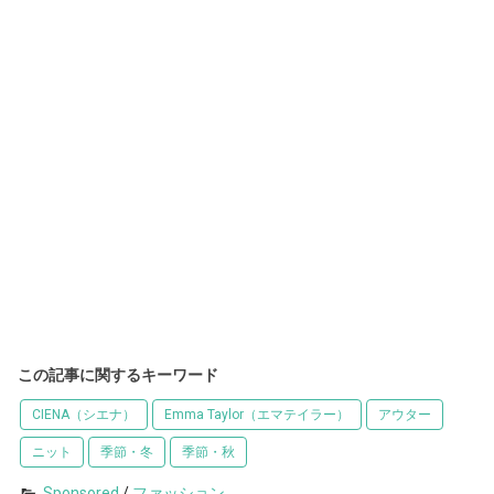
この記事に関するキーワード
CIENA（シエナ）
Emma Taylor（エマテイラー）
アウター
ニット
季節・冬
季節・秋
Sponsored
/
ファッション