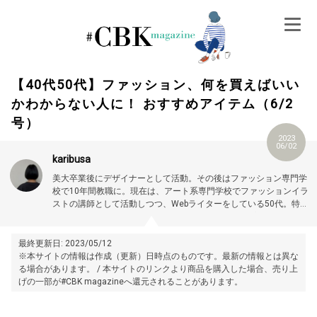
Skip
to
content
【40代50代】ファッション、何を買えばいい
かわからない人に！ おすすめアイテム（6/2
号）
2023
06/02
karibusa
美大卒業後にデザイナーとして活動。その後はファッション専門学
校で10年間教職に。現在は、アート系専門学校でファッションイラ
ストの講師として活動しつつ、Webライターをしている50代。特に
大人世代やお悩み解消の記事に力を入れています。プロフィール詳
細はこちら →
https://magazine.cubki.jp/articles/70524593.html
最終更新日: 2023/05/12
※本サイトの情報は作成（更新）日時点のものです。最新の情報とは異な
る場合があります。 / 本サイトのリンクより商品を購入した場合、売り上
げの一部が#CBK magazineへ還元されることがあります。