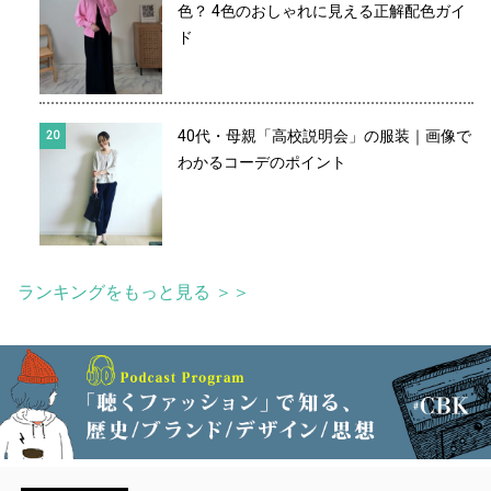
色？ 4色のおしゃれに見える正解配色ガイ
ド
40代・母親「高校説明会」の服装｜画像で
わかるコーデのポイント
ランキングをもっと見る ＞＞