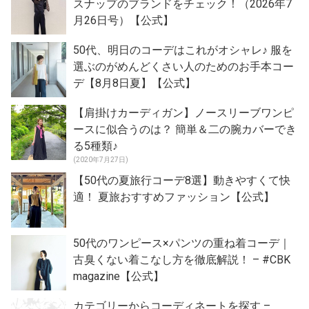
スナップのブランドをチェック！（2026年7
月26日号）【公式】
50代、明日のコーデはこれがオシャレ♪ 服を
選ぶのがめんどくさい人のためのお手本コー
デ【8月8日夏】【公式】
【肩掛けカーディガン】ノースリーブワンピ
ースに似合うのは？ 簡単＆二の腕カバーでき
る5種類♪
(2020年7月27日)
【50代の夏旅行コーデ8選】動きやすくて快
適！ 夏旅おすすめファッション【公式】
50代のワンピース×パンツの重ね着コーデ｜
古臭くない着こなし方を徹底解説！ – #CBK
magazine【公式】
カテゴリーからコーディネートを探す –