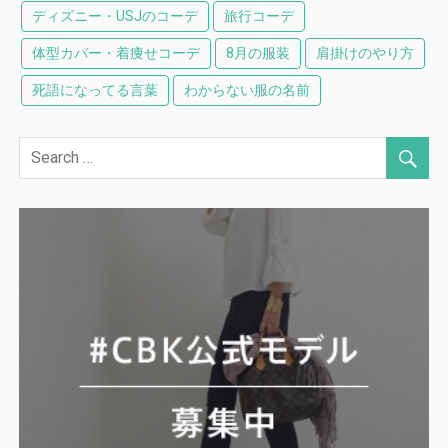
ディズニー・USJのコーデ
旅行コーデ
体型カバー・着痩せコーデ
8月の服装
肩掛けのやり方
死語になってる言葉
わからない服の名前