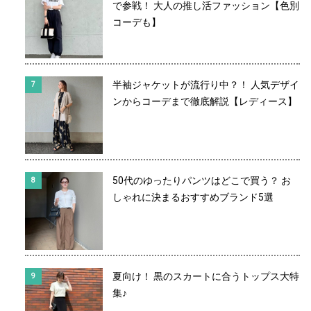
で参戦！ 大人の推し活ファッション【色別
コーデも】
半袖ジャケットが流行り中？！ 人気デザイ
ンからコーデまで徹底解説【レディース】
50代のゆったりパンツはどこで買う？ お
しゃれに決まるおすすめブランド5選
夏向け！ 黒のスカートに合うトップス大特
集♪