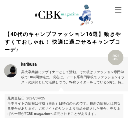
Skip
to
content
【40代のキャンプファッション16選】動きや
すくておしゃれ！ 快適に過ごせるキャンプコ
ーデ♪
2024
04/01
karibusa
美大卒業後にデザイナーとして活動。その後はファッション専門学
校で10年間教職に。現在は、アート系専門学校でファッションイラ
ストの講師として活動しつつ、Webライターをしている50代。特に
大人世代やお悩み解消の記事に力を入れています。プロフィール詳
細はこちら →
https://magazine.cubki.jp/articles/70524593.html
最終更新日: 2024/04/25
※本サイトの情報は作成（更新）日時点のものです。最新の情報とは異な
る場合があります。 / 本サイトのリンクより商品を購入した場合、売り上
げの一部が#CBK magazineへ還元されることがあります。