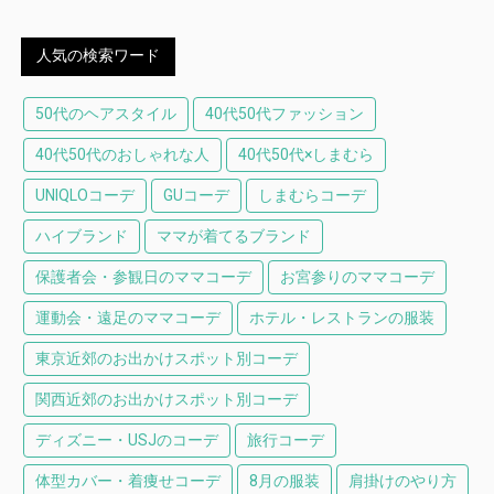
人気の検索ワード
50代のヘアスタイル
40代50代ファッション
40代50代のおしゃれな人
40代50代×しまむら
UNIQLOコーデ
GUコーデ
しまむらコーデ
ハイブランド
ママが着てるブランド
保護者会・参観日のママコーデ
お宮参りのママコーデ
運動会・遠足のママコーデ
ホテル・レストランの服装
東京近郊のお出かけスポット別コーデ
関西近郊のお出かけスポット別コーデ
ディズニー・USJのコーデ
旅行コーデ
体型カバー・着痩せコーデ
8月の服装
肩掛けのやり方