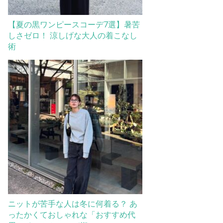
【夏の黒ワンピースコーデ7選】暑苦
しさゼロ！ 涼しげな大人の着こなし
術
ニットが苦手な人は冬に何着る？ あ
ったかくておしゃれな「おすすめ代