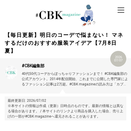
Skip
to
content
【毎日更新】明日のコーデで悩まない！ マネ
するだけのおすすめ服装アイデア【7月8日
夏】
2026
07/07
#CBK編集部
40代50代コーデからぽっちゃりファッションまで！ #CBK編集部の
公式アカウント。2014年配信開始、これまでに公開した専門家によ
るファッション記事は2万超。#CBK magazineの読み方は「カブキ
マガジン」です。
最終更新日: 2026/07/02
※本サイトの情報は作成（更新）日時点のものです。最新の情報とは異な
る場合があります。 / 本サイトのリンクより商品を購入した場合、売り上
げの一部が#CBK magazineへ還元されることがあります。