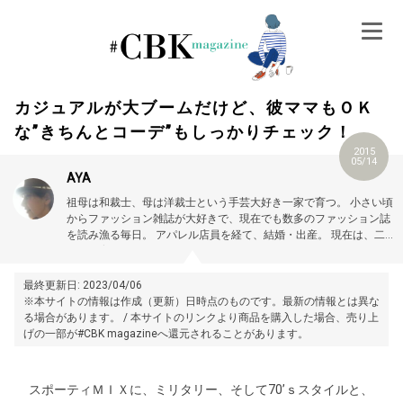
Skip
to
content
カジュアルが大ブームだけど、彼ママもＯＫ
な”きちんとコーデ”もしっかりチェック！
2015
05/14
AYA
祖母は和裁士、母は洋裁士という手芸大好き一家で育つ。
小さい頃
からファッション雑誌が大好きで、現在でも数多のファッション誌
を読み漁る毎日。
アパレル店員を経て、結婚・出産。
現在は、二
児の子育てに奮闘しながら、Webライターとして活動中！
最終更新日: 2023/04/06
※本サイトの情報は作成（更新）日時点のものです。最新の情報とは異な
る場合があります。 / 本サイトのリンクより商品を購入した場合、売り上
げの一部が#CBK magazineへ還元されることがあります。
スポーティＭＩＸに、ミリタリー、そして70’ｓスタイルと、