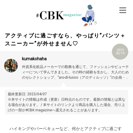
Skip
to
content
アクティブに過ごすなら、やっぱり”パンツ＋
スニーカー”が外せません♡
2015
05/19
kumakohaha
外資系化粧品メーカーでの勤務を通じて、ファッションやビューテ
ィーについて学んできました。その時の経験を生かし、大人のため
のセレクトショップ、”aro-di-lusso（アロディルッソ）”の企画・運
営をしています。
小１男子と幼稚園女子の子育てに忙しい毎日。け
アロマオイルやオーガニックコスメ等の通販ショップ：aro-di-
れども「ラクなものに流されず、女らしさを大切に」をモットー
lusso（アロディルッソ）
に、カジュアルからビジネスまで幅広く着こなすのが目標です！
最終更新日: 2023/04/07
※本サイトの情報は作成（更新）日時点のものです。最新の情報とは異な
る場合があります。 / 本サイトのリンクより商品を購入した場合、売り上
げの一部が#CBK magazineへ還元されることがあります。
ハイキングやバーベキューなど、何かとアクティブに過ごす