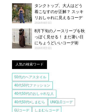
タンクトップ、大人はどう
着こなすのが正解？ スッキ
リおしゃれに見えるコーデ
アイデア【レディース】
2026年8月5日
8月下旬のノースリーブを秋
っぽく見せる！ まだ暑い日
にちょうどいいコーデ術
2026年8月5日
人気の検索ワード
50代のヘアスタイル
40代50代ファッション
40代50代のおしゃれな人
40代50代×しまむら
UNIQLOコーデ
GUコーデ
しまむらコーデ