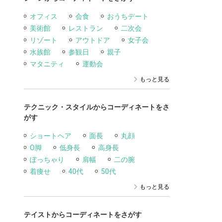
オフィス
会食
おうちデート
美術館
レストラン
二次会
リゾート
アウトドア
女子会
水族館
参観日
親子
マタニティ
運動会
もっと見る
テクニック・スタイルからコーディネートをさ
がす
ショートヘア
面長
丸顔
O脚
低身長
高身長
ぼっちゃり
肩幅
二の腕
着痩せ
40代
50代
もっと見る
テイストからコーディネートをさがす