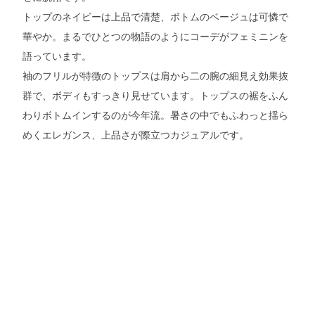
トップのネイビーは上品で清楚、ボトムのベージュは可憐で
華やか。まるでひとつの物語のようにコーデがフェミニンを
語っています。
袖のフリルが特徴のトップスは肩から二の腕の細見え効果抜
群で、ボディもすっきり見せています。トップスの裾をふん
わりボトムインするのが今年流。暑さの中でもふわっと揺ら
めくエレガンス、上品さが際立つカジュアルです。