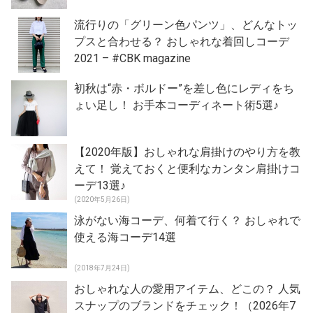
流行りの「グリーン色パンツ」、どんなトッ
プスと合わせる？ おしゃれな着回しコーデ
2021 – #CBK magazine
初秋は“赤・ボルドー”を差し色にレディをち
ょい足し！ お手本コーディネート術5選♪
【2020年版】おしゃれな肩掛けのやり方を教
えて！ 覚えておくと便利なカンタン肩掛けコ
ーデ13選♪
(2020年5月26日)
泳がない海コーデ、何着て行く？ おしゃれで
使える海コーデ14選
(2018年7月24日)
おしゃれな人の愛用アイテム、どこの？ 人気
スナップのブランドをチェック！（2026年7