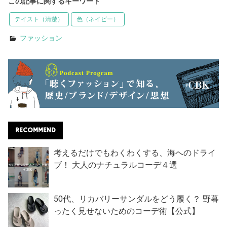
この記事に関するキーワード
テイスト（清楚）
色（ネイビー）
ファッション
RECOMMEND
考えるだけでもわくわくする、海へのドライ
ブ！ 大人のナチュラルコーデ４選
50代、リカバリーサンダルをどう履く？ 野暮
ったく見せないためのコーデ術【公式】