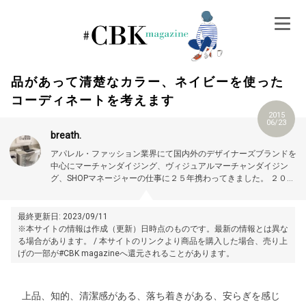
Skip
to
content
品があって清楚なカラー、ネイビーを使った
コーディネートを考えます
2015
06/23
breath.
アパレル・ファッション業界にて国内外のデザイナーズブランドを
中心にマーチャンダイジング、ヴィジュアルマーチャンダイジン
グ、SHOPマネージャーの仕事に２５年携わってきました。 ２０１
４年１月より独立して、販売代行業、ブランド店舗開発における企
画立案、商品開発、店舗運営などファッションに関する仕事を全般
的に手掛けています。
最終更新日: 2023/09/11
※本サイトの情報は作成（更新）日時点のものです。最新の情報とは異な
る場合があります。 / 本サイトのリンクより商品を購入した場合、売り上
げの一部が#CBK magazineへ還元されることがあります。
上品、知的、清潔感がある、落ち着きがある、安らぎを感じ