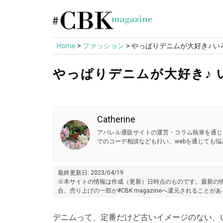
Skip
to
content
Home
>
ファッション
>
やっぱりデニムが大好き♪ 
やっぱりデニムが大好き♪
Catherine
アパレル通販サイトの運営・コラム執筆を通じ
でのコーデ相談なども行い、webを通じても
最終更新日: 2023/04/19
※本サイトの情報は作成（更新）日時点のものです。最新の情
合、売り上げの一部が#CBK magazineへ還元されることが
デニムって、定番だけど古いイメージのない、