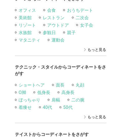
オフィス
会食
おうちデート
美術館
レストラン
二次会
リゾート
アウトドア
女子会
水族館
参観日
親子
マタニティ
運動会
もっと見る
テクニック・スタイルからコーディネートをさ
がす
ショートヘア
面長
丸顔
O脚
低身長
高身長
ぼっちゃり
肩幅
二の腕
着痩せ
40代
50代
もっと見る
テイストからコーディネートをさがす