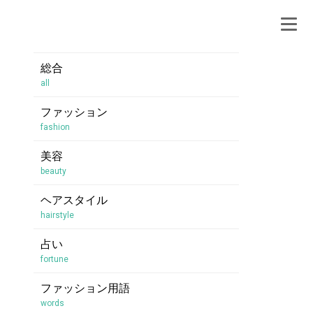
総合
all
ファッション
fashion
美容
beauty
ヘアスタイル
hairstyle
占い
fortune
ファッション用語
words