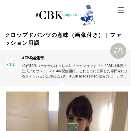
Skip
to
content
クロップドパンツの意味（画像付き）｜ファ
ッション用語
2014
01/10
#CBK編集部
40代50代コーデからぽっちゃりファッションまで！ #CBK編集部の
公式アカウント。2014年配信開始、これまでに公開した専門家によ
るファッション記事は2万超。#CBK magazineの読み方は「カブキ
マガジン」です。