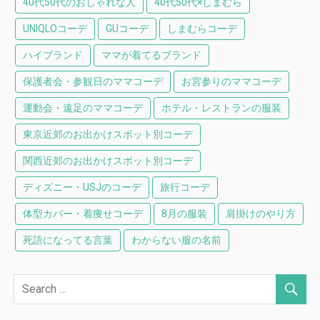
40代50代のおしゃれな人
40代50代×しまむら
UNIQLOコーデ
GUコーデ
しまむらコーデ
ハイブランド
ママが着てるブランド
保護者会・参観日のママコーデ
お宮参りのママコーデ
運動会・遠足のママコーデ
ホテル・レストランの服装
東京近郊のお出かけスポット別コーデ
関西近郊のお出かけスポット別コーデ
ディズニー・USJのコーデ
旅行コーデ
体型カバー・着痩せコーデ
8月の服装
肩掛けのやり方
死語になってる言葉
わからない服の名前