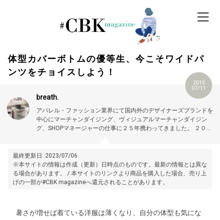
Skip
to
content
体型カバーボトムの優等生、今こそワイドパ
ンツをチョイスしよう！
2015
07/11
breath.
アパレル・ファッション業界にて国内外のデザイナーズブランドを
中心にマーチャンダイジング、ヴィジュアルマーチャンダイジン
グ、SHOPマネージャーの仕事に２５年携わってきました。 ２０１
４年１月より独立して、販売代行業、ブランド店舗開発における企
画立案、商品開発、店舗運営などファッションに関する仕事を全般
的に手掛けています。
最終更新日: 2023/07/06
※本サイトの情報は作成（更新）日時点のものです。最新の情報とは異な
る場合があります。 / 本サイトのリンクより商品を購入した場合、売り上
げの一部が#CBK magazineへ還元されることがあります。
暑さが増せば着ている洋服は薄くなり、自分の体型も気にな