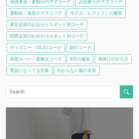
保護者会・参観日のママコーデ
お宮参りのママコーデ
運動会・遠足のママコーデ
ホテル・レストランの服装
東京近郊のお出かけスポット別コーデ
関西近郊のお出かけスポット別コーデ
ディズニー・USJのコーデ
旅行コーデ
体型カバー・着痩せコーデ
8月の服装
肩掛けのやり方
死語になってる言葉
わからない服の名前