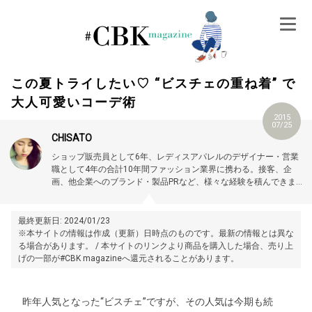
Skip
to
content
この夏トライしたい♡ “ビスチェの重ね着” で
大人可愛いコーデ術
2015
07/25
CHISATO
ショップ販売員として6年、レディスアパレルのデザイナー・営業
職として4年の合計10年間ファッション業界に携わる。接客、企
画、他企業へのブランド・製品PRなど、様々な経験を積んできまし
た。
現在はライターとして活動。
最終更新日: 2024/01/23
※本サイトの情報は作成（更新）日時点のものです。最新の情報とは異な
る場合があります。 / 本サイトのリンクより商品を購入した場合、売り上
げの一部が#CBK magazineへ還元されることがあります。
昨年人気となった“ビスチェ”ですが、その人気は今期も続