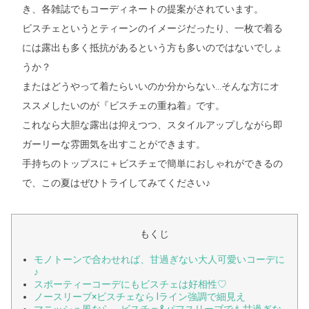
き、各雑誌でもコーディネートの提案がされています。
ビスチェというとティーンのイメージだったり、一枚で着る
には露出も多く抵抗があるという方も多いのではないでしょ
うか？
またはどうやって着たらいいのか分からない…そんな方にオ
ススメしたいのが『ビスチェの重ね着』です。
これなら大胆な露出は抑えつつ、スタイルアップしながら即
ガーリーな雰囲気を出すことができます。
手持ちのトップスに＋ビスチェで簡単におしゃれができるの
で、この夏はぜひトライしてみてください♪
もくじ
モノトーンで合わせれば、甘過ぎない大人可愛いコーデに
♪
スポーティーコーデにもビスチェは好相性♡
ノースリーブ×ビスチェなら Iライン強調で細見え
マニッシュ風なら、ビスチェ&パフスリーブでも甘過ぎな