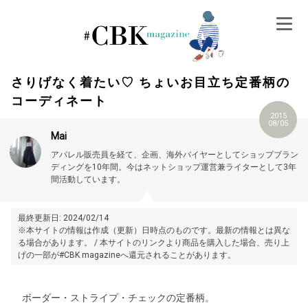
Skip
to
content
さりげなく着たい♡ ちょいお目立ち定番柄の
コーディネート
2015
08/05
Mai
アパレル販売員を経て、企画、海外バイヤーとしてショップブラン
ディングを10年間。今はネットショップ運営兼ライターとして3年
間活動しています。
最終更新日: 2024/02/14
※本サイトの情報は作成（更新）日時点のものです。最新の情報とは異な
る場合があります。 / 本サイトのリンクより商品を購入した場合、売り上
げの一部が#CBK magazineへ還元されることがあります。
ボーダー・ストライプ・チェックの定番柄。