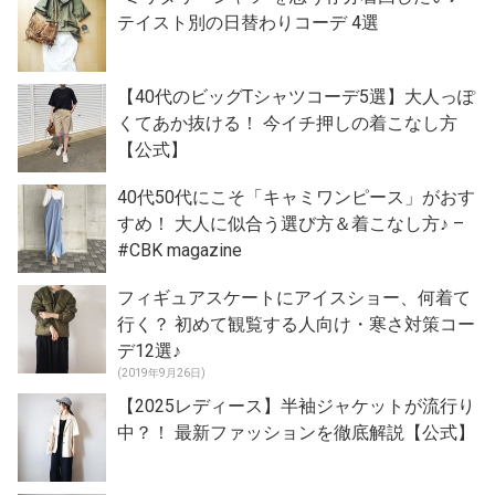
テイスト別の日替わりコーデ 4選
【40代のビッグTシャツコーデ5選】大人っぽ
くてあか抜ける！ 今イチ押しの着こなし方
【公式】
40代50代にこそ「キャミワンピース」がおす
すめ！ 大人に似合う選び方＆着こなし方♪ –
#CBK magazine
フィギュアスケートにアイスショー、何着て
行く？ 初めて観覧する人向け・寒さ対策コー
デ12選♪
(2019年9月26日)
【2025レディース】半袖ジャケットが流行り
中？！ 最新ファッションを徹底解説【公式】