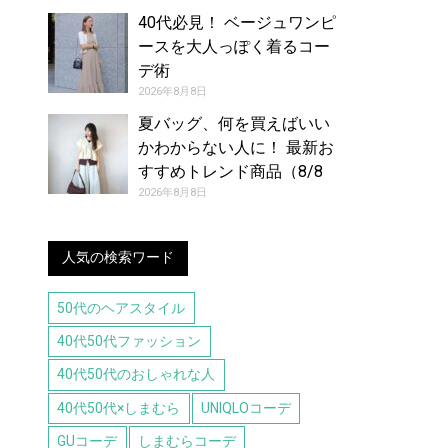
40代必見！ ベージュワンピ
ースを大人っぽく着るコー
デ術
2026年8月8日
夏バッグ、何を買えばいい
かわからない人に！ 最新お
すすめトレンド商品（8/8
号）
2026年8月8日
人気の検索ワード
50代のヘアスタイル
40代50代ファッション
40代50代のおしゃれな人
40代50代×しまむら
UNIQLOコーデ
GUコーデ
しまむらコーデ