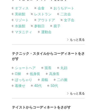
オフィス
会食
おうちデート
美術館
レストラン
二次会
リゾート
アウトドア
女子会
水族館
参観日
親子
マタニティ
運動会
もっと見る
テクニック・スタイルからコーディネートをさ
がす
ショートヘア
面長
丸顔
O脚
低身長
高身長
ぼっちゃり
肩幅
二の腕
着痩せ
40代
50代
もっと見る
テイストからコーディネートをさがす