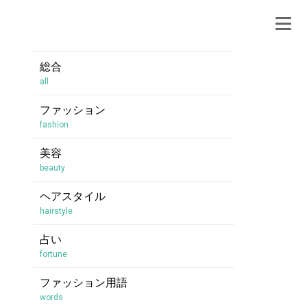
総合
all
ファッション
fashion
美容
beauty
ヘアスタイル
hairstyle
占い
fortune
ファッション用語
words