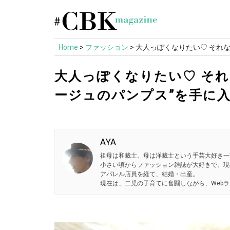
Skip
to
content
Home
>
ファッション
>
大人っぽくなりたい♡ それ
大人っぽくなりたい♡ そ
ージュのパンプス”を手に
AYA
祖母は和裁士、母は洋裁士という手芸大好き一
小さい頃からファッション雑誌が大好きで、現
アパレル店員を経て、結婚・出産。
現在は、二児の子育てに奮闘しながら、Web