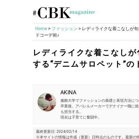
Skip
to
content
Home
>
ファッション
>
レディライクな着こなしが旬
ドコーデ術♪
レディライクな着こなしが
する“デニムサロペット”の
AKINA
服飾大学でファッションの基礎と表現方法につ
卒業後、アパレルメーカーでデナイナー職に就
も担当する。
現在は子育てに奮闘中。
最終更新日: 2024/02/14
※本サイトの情報は作成（更新）日時点のものです。最新の情