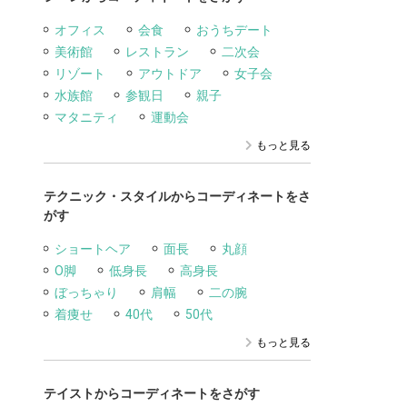
オフィス
会食
おうちデート
美術館
レストラン
二次会
リゾート
アウトドア
女子会
水族館
参観日
親子
マタニティ
運動会
もっと見る
テクニック・スタイルからコーディネートをさ
がす
ショートヘア
面長
丸顔
O脚
低身長
高身長
ぼっちゃり
肩幅
二の腕
着痩せ
40代
50代
もっと見る
テイストからコーディネートをさがす