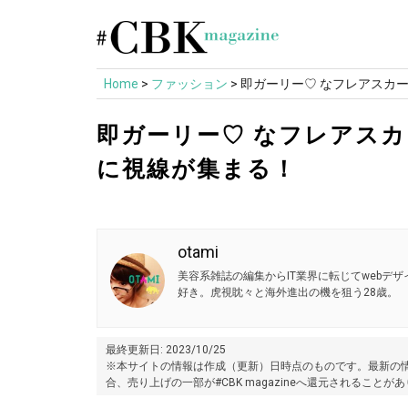
Skip
to
content
Home
>
ファッション
>
即ガーリー♡ なフレアスカ
即ガーリー♡ なフレアスカ
に視線が集まる！
otami
美容系雑誌の編集からIT業界に転じてwebデ
好き。虎視眈々と海外進出の機を狙う28歳。
最終更新日: 2023/10/25
※本サイトの情報は作成（更新）日時点のものです。最新の情
合、売り上げの一部が#CBK magazineへ還元されることが