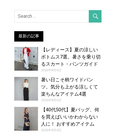
最新の記事
【レディース】夏の涼しい
ボトムス7選。暑さを乗り切
るスカート・パンツガイド
2026年8月6日
暑い日こそ柄ワイドパン
ツ。気分も上がる涼しくて
楽ちんなアイテム4選
2026年8月6日
【40代50代】夏バッグ、何
を買えばいいかわからない
人に！ おすすめアイテム
（8/6号）
2026年8月6日