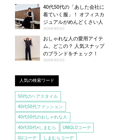
40代50代の「あした会社に
着ていく服」！ オフィスカ
ジュアルがめんどくさい人
のお手本コーデ【8月7日
2026年8月6日
夏】
おしゃれな人の愛用アイテ
ム、どこの？ 人気スナップ
のブランドをチェック！
（2026年7月26日号）
2026年8月6日
人気の検索ワード
50代のヘアスタイル
40代50代ファッション
40代50代のおしゃれな人
40代50代×しまむら
UNIQLOコーデ
GUコーデ
しまむらコーデ