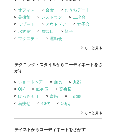
オフィス
会食
おうちデート
美術館
レストラン
二次会
リゾート
アウトドア
女子会
水族館
参観日
親子
マタニティ
運動会
もっと見る
テクニック・スタイルからコーディネートをさ
がす
ショートヘア
面長
丸顔
O脚
低身長
高身長
ぼっちゃり
肩幅
二の腕
着痩せ
40代
50代
もっと見る
テイストからコーディネートをさがす