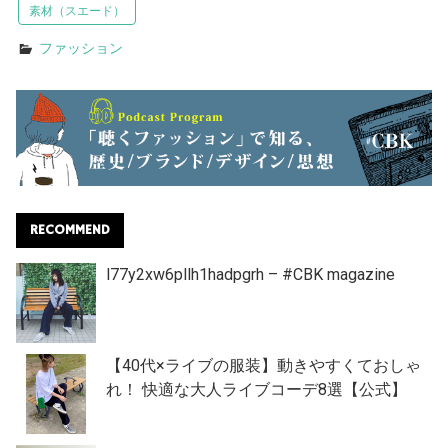
素材（スエード）
ファッション
RECOMMEND
l77y2xw6pllh1hadpgrh – #CBK magazine
【40代×ライブの服装】動きやすくておしゃ
れ！ 快適な大人ライブコーデ8選【公式】