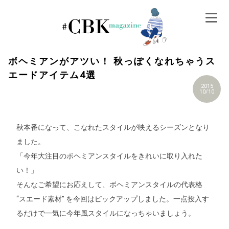
Skip
to
content
ボヘミアンがアツい！ 秋っぽくなれちゃうス
エードアイテム4選
2015
10/10
秋本番になって、こなれたスタイルが映えるシーズンとなり
ました。
「今年大注目のボヘミアンスタイルをきれいに取り入れた
い！」
そんなご希望にお応えして、ボヘミアンスタイルの代表格
“スエード素材” を今回はピックアップしました。一点投入す
るだけで一気に今年風スタイルになっちゃいましょう。