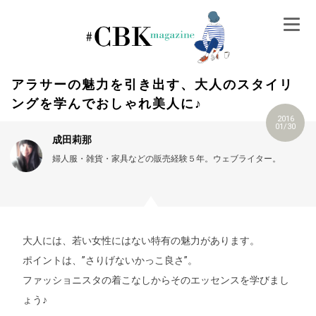
Skip
to
content
アラサーの魅力を引き出す、大人のスタイリ
ングを学んでおしゃれ美人に♪
2016
01/30
成田莉那
婦人服・雑貨・家具などの販売経験５年。ウェブライター。
大人には、若い女性にはない特有の魅力があります。
ポイントは、”さりげないかっこ良さ”。
ファッショニスタの着こなしからそのエッセンスを学びまし
ょう♪