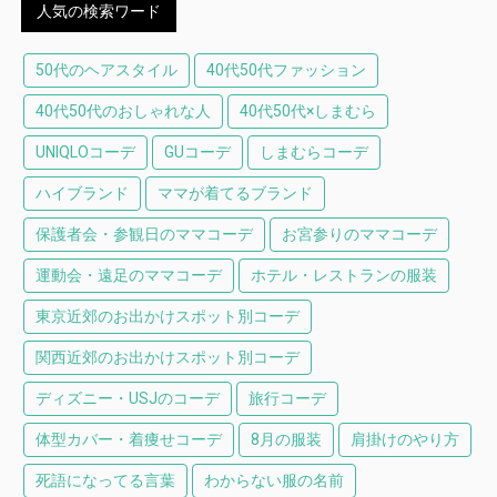
人気の検索ワード
50代のヘアスタイル
40代50代ファッション
40代50代のおしゃれな人
40代50代×しまむら
UNIQLOコーデ
GUコーデ
しまむらコーデ
ハイブランド
ママが着てるブランド
保護者会・参観日のママコーデ
お宮参りのママコーデ
運動会・遠足のママコーデ
ホテル・レストランの服装
東京近郊のお出かけスポット別コーデ
関西近郊のお出かけスポット別コーデ
ディズニー・USJのコーデ
旅行コーデ
体型カバー・着痩せコーデ
8月の服装
肩掛けのやり方
死語になってる言葉
わからない服の名前