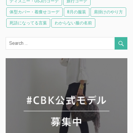
ディズニー・USJのコーデ
旅行コーデ
体型カバー・着痩せコーデ
8月の服装
肩掛けのやり方
死語になってる言葉
わからない服の名前