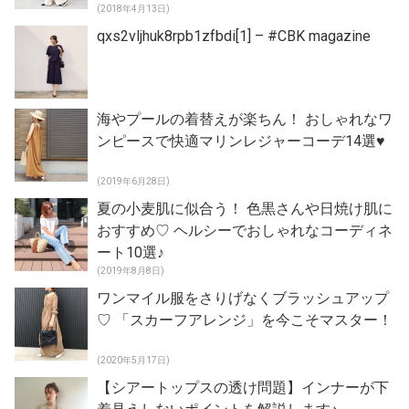
(2018年4月13日)
qxs2vljhuk8rpb1zfbdi[1] – #CBK magazine
海やプールの着替えが楽ちん！ おしゃれなワ
ンピースで快適マリンレジャーコーデ14選♥
(2019年6月28日)
夏の小麦肌に似合う！ 色黒さんや日焼け肌に
おすすめ♡ ヘルシーでおしゃれなコーディネ
ート10選♪
(2019年8月8日)
ワンマイル服をさりげなくブラッシュアップ
♡ 「スカーフアレンジ」を今こそマスター！
(2020年5月17日)
【シアートップスの透け問題】インナーが下