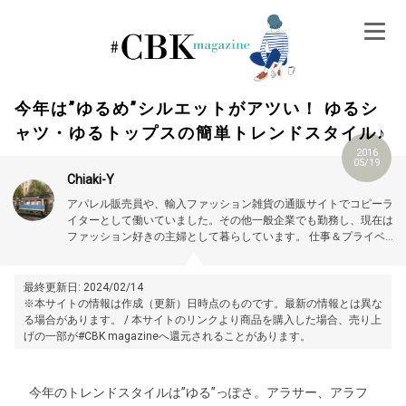
Skip
to
content
今年は”ゆるめ”シルエットがアツい！ ゆるシ
ャツ・ゆるトップスの簡単トレンドスタイル♪
2016
05/19
Chiaki-Y
アパレル販売員や、輸入ファッション雑貨の通販サイトでコピーラ
イターとして働いていました。その他一般企業でも勤務し、現在は
ファッション好きの主婦として暮らしています。
仕事＆プライベー
トで使える情報を書いていきます。
最終更新日: 2024/02/14
※本サイトの情報は作成（更新）日時点のものです。最新の情報とは異な
る場合があります。 / 本サイトのリンクより商品を購入した場合、売り上
げの一部が#CBK magazineへ還元されることがあります。
今年のトレンドスタイルは”ゆる”っぽさ。アラサー、アラフ