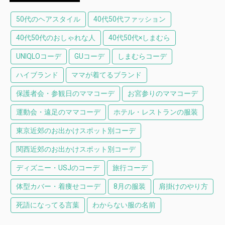
50代のヘアスタイル
40代50代ファッション
40代50代のおしゃれな人
40代50代×しまむら
UNIQLOコーデ
GUコーデ
しまむらコーデ
ハイブランド
ママが着てるブランド
保護者会・参観日のママコーデ
お宮参りのママコーデ
運動会・遠足のママコーデ
ホテル・レストランの服装
東京近郊のお出かけスポット別コーデ
関西近郊のお出かけスポット別コーデ
ディズニー・USJのコーデ
旅行コーデ
体型カバー・着痩せコーデ
8月の服装
肩掛けのやり方
死語になってる言葉
わからない服の名前