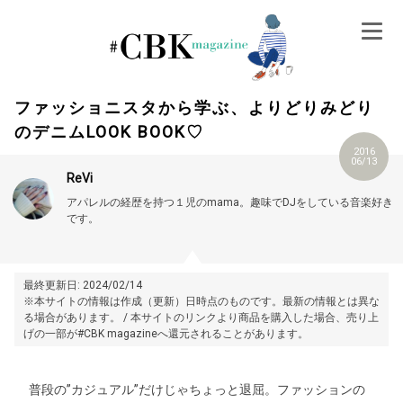
Skip
to
content
ファッショニスタから学ぶ、よりどりみどり
のデニムLOOK BOOK♡
2016
06/13
ReVi
アパレルの経歴を持つ１児のmama。趣味でDJをしている音楽好き
です。
最終更新日: 2024/02/14
※本サイトの情報は作成（更新）日時点のものです。最新の情報とは異な
る場合があります。 / 本サイトのリンクより商品を購入した場合、売り上
げの一部が#CBK magazineへ還元されることがあります。
普段の”カジュアル”だけじゃちょっと退屈。ファッションの