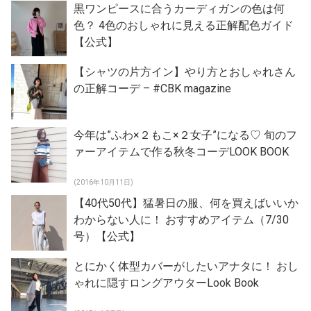
黒ワンピースに合うカーディガンの色は何
色？ 4色のおしゃれに見える正解配色ガイド
【公式】
【シャツの片方イン】やり方とおしゃれさん
の正解コーデ – #CBK magazine
今年は”ふわ×２もこ×２女子”になる♡ 旬のフ
ァーアイテムで作る秋冬コーデLOOK BOOK
(2016年10月11日)
【40代50代】猛暑日の服、何を買えばいいか
わからない人に！ おすすめアイテム（7/30
号）【公式】
とにかく体型カバーがしたいアナタに！ おし
ゃれに隠すロングアウターLook Book