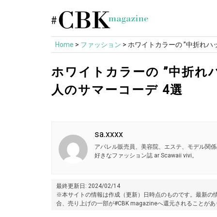
Skip
to
content
Home
>
ファッション
>
ホワイトカラーの ”中折れハ
ホワイトカラーの ”中折れ
人のサマーコーデ 4選
sa.xxxx
アパレル販売員、美容院、エステ、モデル関係
好きなファッション誌 ar Scawaii vivi。
最終更新日: 2024/02/14
※本サイトの情報は作成（更新）日時点のものです。最新の情
合、売り上げの一部が#CBK magazineへ還元されることが