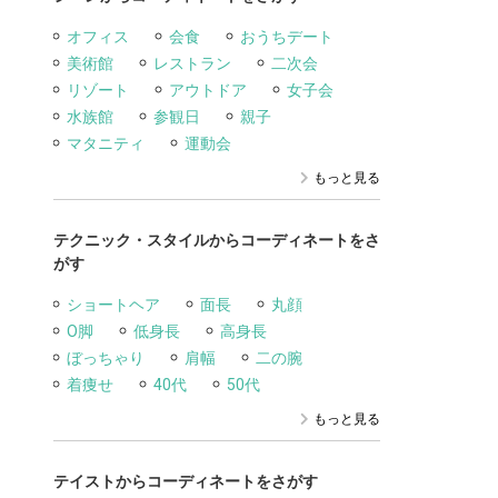
オフィス
会食
おうちデート
美術館
レストラン
二次会
リゾート
アウトドア
女子会
水族館
参観日
親子
マタニティ
運動会
もっと見る
テクニック・スタイルからコーディネートをさ
がす
ショートヘア
面長
丸顔
O脚
低身長
高身長
ぼっちゃり
肩幅
二の腕
着痩せ
40代
50代
もっと見る
テイストからコーディネートをさがす