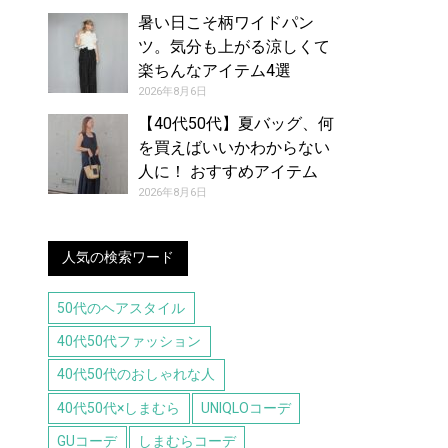
暑い日こそ柄ワイドパン
ツ。気分も上がる涼しくて
楽ちんなアイテム4選
2026年8月6日
【40代50代】夏バッグ、何
を買えばいいかわからない
人に！ おすすめアイテム
（8/6号）
2026年8月6日
人気の検索ワード
50代のヘアスタイル
40代50代ファッション
40代50代のおしゃれな人
40代50代×しまむら
UNIQLOコーデ
GUコーデ
しまむらコーデ