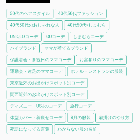
50代のヘアスタイル
40代50代ファッション
40代50代のおしゃれな人
40代50代×しまむら
UNIQLOコーデ
GUコーデ
しまむらコーデ
ハイブランド
ママが着てるブランド
保護者会・参観日のママコーデ
お宮参りのママコーデ
運動会・遠足のママコーデ
ホテル・レストランの服装
東京近郊のお出かけスポット別コーデ
関西近郊のお出かけスポット別コーデ
ディズニー・USJのコーデ
旅行コーデ
体型カバー・着痩せコーデ
8月の服装
肩掛けのやり方
死語になってる言葉
わからない服の名前