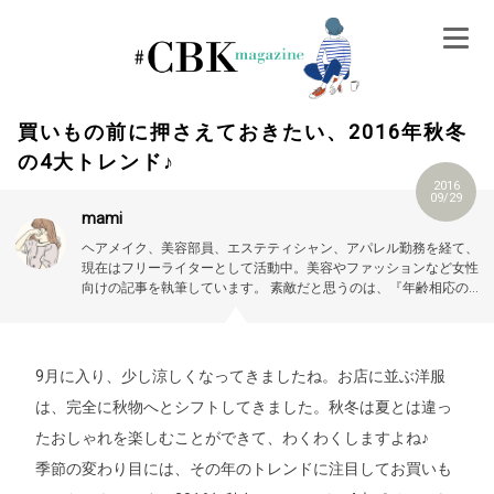
Skip
to
content
買いもの前に押さえておきたい、2016年秋冬
の4大トレンド♪
2016
09/29
mami
ヘアメイク、美容部員、エステティシャン、アパレル勤務を経て、
現在はフリーライターとして活動中。美容やファッションなど女性
向けの記事を執筆しています。
素敵だと思うのは、『年齢相応の美
しさ、可愛さを大切にする女性』。
9月に入り、少し涼しくなってきましたね。お店に並ぶ洋服
は、完全に秋物へとシフトしてきました。秋冬は夏とは違っ
たおしゃれを楽しむことができて、わくわくしますよね♪
季節の変わり目には、その年のトレンドに注目してお買いも