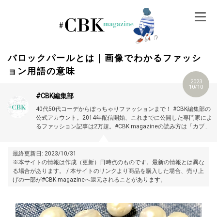
Skip
to
content
バロックパールとは｜画像でわかるファッシ
ョン用語の意味
2023
10/10
#CBK編集部
40代50代コーデからぽっちゃりファッションまで！ #CBK編集部の
公式アカウント。2014年配信開始、これまでに公開した専門家によ
るファッション記事は2万超。#CBK magazineの読み方は「カブキ
マガジン」です。
最終更新日: 2023/10/31
※本サイトの情報は作成（更新）日時点のものです。最新の情報とは異な
る場合があります。 / 本サイトのリンクより商品を購入した場合、売り上
げの一部が#CBK magazineへ還元されることがあります。