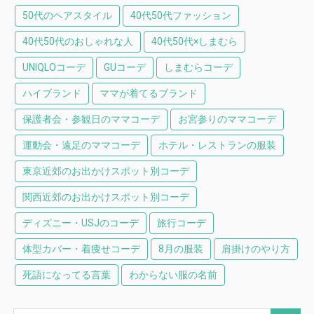
50代のヘアスタイル
40代50代ファッション
40代50代のおしゃれな人
40代50代×しまむら
UNIQLOコーデ
GUコーデ
しまむらコーデ
ハイブランド
ママが着てるブランド
保護者会・参観日のママコーデ
お宮参りのママコーデ
運動会・遠足のママコーデ
ホテル・レストランの服装
東京近郊のお出かけスポット別コーデ
関西近郊のお出かけスポット別コーデ
ディズニー・USJのコーデ
旅行コーデ
体型カバー・着痩せコーデ
8月の服装
肩掛けのやり方
死語になってる言葉
わからない服の名前