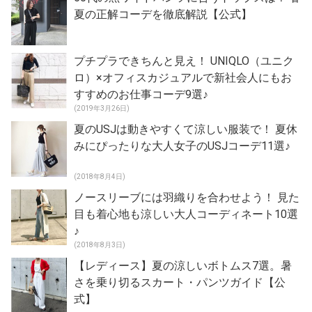
夏の正解コーデを徹底解説【公式】
プチプラできちんと見え！ UNIQLO（ユニク
ロ）×オフィスカジュアルで新社会人にもお
すすめのお仕事コーデ9選♪
(2019年3月26日)
夏のUSJは動きやすくて涼しい服装で！ 夏休
みにぴったりな大人女子のUSJコーデ11選♪
(2018年8月4日)
ノースリーブには羽織りを合わせよう！ 見た
目も着心地も涼しい大人コーディネート10選
♪
(2018年8月3日)
【レディース】夏の涼しいボトムス7選。暑
さを乗り切るスカート・パンツガイド【公
式】