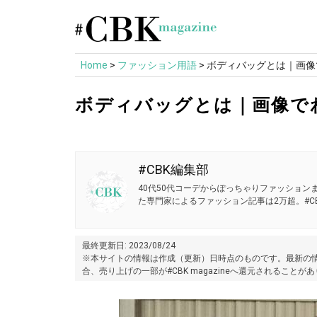
Skip
to
content
Home
>
ファッション用語
>
ボディバッグとは｜画像
ボディバッグとは｜画像で
#CBK編集部
40代50代コーデからぽっちゃりファッションま
た専門家によるファッション記事は2万超。#CB
最終更新日: 2023/08/24
※本サイトの情報は作成（更新）日時点のものです。最新の情
合、売り上げの一部が#CBK magazineへ還元されることが