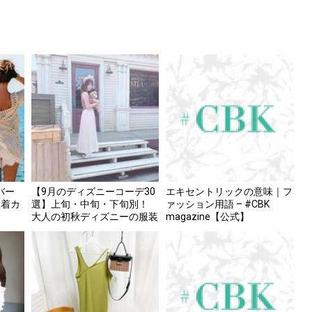
バー
【9月のディズニーコーデ30
エキセントリックの意味｜フ
水着カ
選】上旬・中旬・下旬別！
ァッション用語 – #CBK
大人の初秋ディズニーの服装
magazine【公式】
【公式】