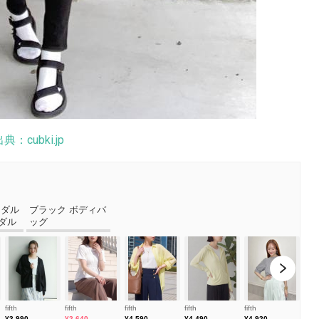
典：cubki.jp