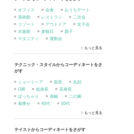
オフィス
会食
おうちデート
美術館
レストラン
二次会
リゾート
アウトドア
女子会
水族館
参観日
親子
マタニティ
運動会
もっと見る
テクニック・スタイルからコーディネートをさ
がす
ショートヘア
面長
丸顔
O脚
低身長
高身長
ぼっちゃり
肩幅
二の腕
着痩せ
40代
50代
もっと見る
テイストからコーディネートをさがす