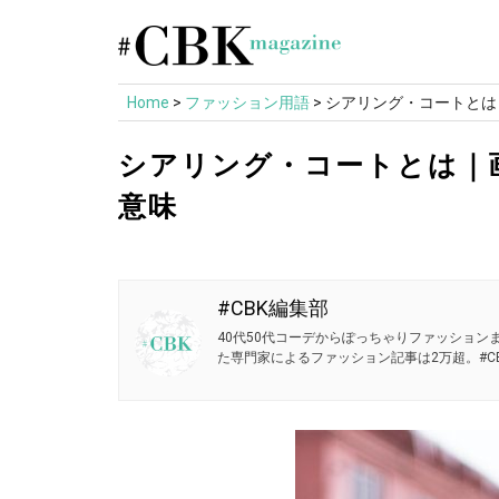
Skip
to
content
Home
>
ファッション用語
>
シアリング・コートとは
シアリング・コートとは｜
意味
#CBK編集部
40代50代コーデからぽっちゃりファッションま
た専門家によるファッション記事は2万超。#CB