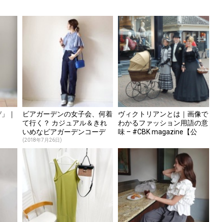
デ」｜
ビアガーデンの女子会、何着
ヴィクトリアンとは｜画像で
て行く？ カジュアル＆きれ
わかるファッション用語の意
いめなビアガーデンコーデ
味 – #CBK magazine【公
13選♪
式】
(2018年7月26日)