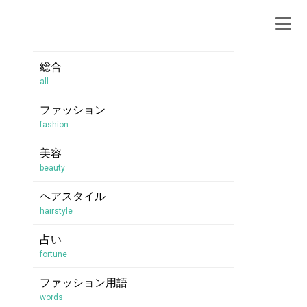
総合
all
ファッション
fashion
美容
beauty
ヘアスタイル
hairstyle
占い
fortune
ファッション用語
words