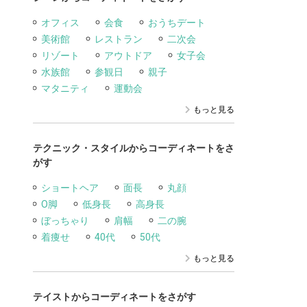
オフィス
会食
おうちデート
美術館
レストラン
二次会
リゾート
アウトドア
女子会
水族館
参観日
親子
マタニティ
運動会
もっと見る
テクニック・スタイルからコーディネートをさ
がす
ショートヘア
面長
丸顔
O脚
低身長
高身長
ぼっちゃり
肩幅
二の腕
着痩せ
40代
50代
もっと見る
テイストからコーディネートをさがす