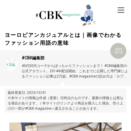
Skip
to
content
ヨーロピアンカジュアルとは｜画像でわかる
ファッション用語の意味
2023
10/10
#CBK編集部
40代50代コーデからぽっちゃりファッションまで！ #CBK編集部の
公式アカウント。2014年配信開始、これまでに公開した専門家によ
るファッション記事は2万超。#CBK magazineの読み方は「カブキ
マガジン」です。
最終更新日: 2023/10/31
※本サイトの情報は作成（更新）日時点のものです。最新の情報とは異な
る場合があります。 / 本サイトのリンクより商品を購入した場合、売り上
げの一部が#CBK magazineへ還元されることがあります。