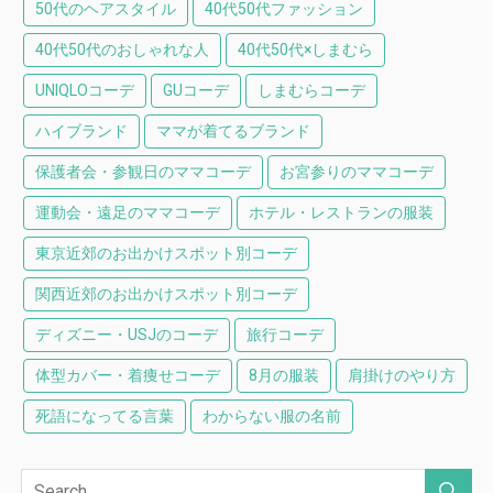
50代のヘアスタイル
40代50代ファッション
40代50代のおしゃれな人
40代50代×しまむら
UNIQLOコーデ
GUコーデ
しまむらコーデ
ハイブランド
ママが着てるブランド
保護者会・参観日のママコーデ
お宮参りのママコーデ
運動会・遠足のママコーデ
ホテル・レストランの服装
東京近郊のお出かけスポット別コーデ
関西近郊のお出かけスポット別コーデ
ディズニー・USJのコーデ
旅行コーデ
体型カバー・着痩せコーデ
8月の服装
肩掛けのやり方
死語になってる言葉
わからない服の名前