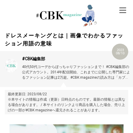
Skip
to
content
ドレスメーキングとは｜画像でわかるファッ
ション用語の意味
2023
08/10
#CBK編集部
40代50代コーデからぽっちゃりファッションまで！ #CBK編集部の
公式アカウント。2014年配信開始、これまでに公開した専門家によ
るファッション記事は2万超。#CBK magazineの読み方は「カブキ
マガジン」です。
最終更新日: 2023/08/22
※本サイトの情報は作成（更新）日時点のものです。最新の情報とは異な
る場合があります。 / 本サイトのリンクより商品を購入した場合、売り上
げの一部が#CBK magazineへ還元されることがあります。