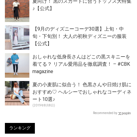
夏向け！ 黒のスカートに合うトップス大特集
♪【公式】
【9月のディズニーコーデ30選】上旬・中
旬・下旬別！ 大人の初秋ディズニーの服装
【公式】
おしゃれな低身長さんはどこの黒スキニーを
着てる？ リアル愛用品を徹底調査！ – #CBK
magazine
夏の小麦肌に似合う！ 色黒さんや日焼け肌に
おすすめ♡ ヘルシーでおしゃれなコーディネ
ート10選♪
(2019年8月8日)
Recommended by
ランキング