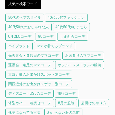
人気の検索ワード
50代のヘアスタイル
40代50代ファッション
40代50代のおしゃれな人
40代50代×しまむら
UNIQLOコーデ
GUコーデ
しまむらコーデ
ハイブランド
ママが着てるブランド
保護者会・参観日のママコーデ
お宮参りのママコーデ
運動会・遠足のママコーデ
ホテル・レストランの服装
東京近郊のお出かけスポット別コーデ
関西近郊のお出かけスポット別コーデ
ディズニー・USJのコーデ
旅行コーデ
体型カバー・着痩せコーデ
8月の服装
肩掛けのやり方
死語になってる言葉
わからない服の名前