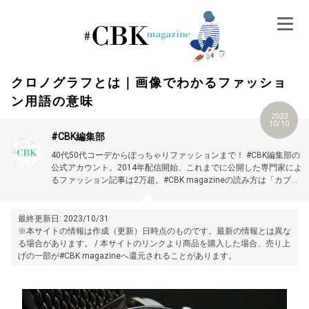
Skip
to
content
クロノグラフとは｜画像でわかるファッショ
ン用語の意味
2023
10/10
#CBK編集部
40代50代コーデからぽっちゃりファッションまで！ #CBK編集部の
公式アカウント。2014年配信開始、これまでに公開した専門家によ
るファッション記事は2万超。#CBK magazineの読み方は「カブキ
マガジン」です。
最終更新日: 2023/10/31
※本サイトの情報は作成（更新）日時点のものです。最新の情報とは異な
る場合があります。 / 本サイトのリンクより商品を購入した場合、売り上
げの一部が#CBK magazineへ還元されることがあります。